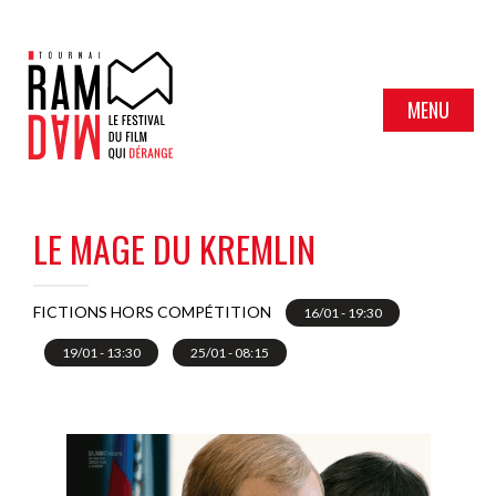
MENU
LE MAGE DU KREMLIN
FICTIONS HORS COMPÉTITION
16/01 - 19:30
19/01 - 13:30
25/01 - 08:15