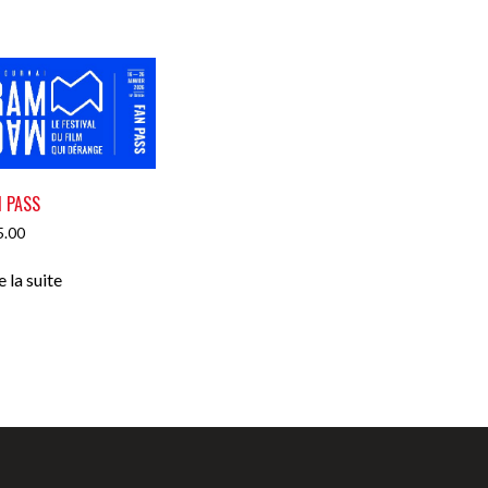
N PASS
5.00
e la suite