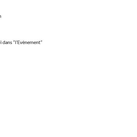
h
i dans “l’Evènement”