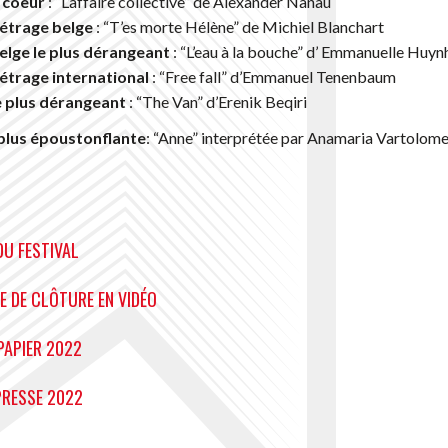
 coeur
: “L’affaire collective” de Alexander Nanau
métrage belge
: “T’es morte Hélène” de Michiel Blanchart
elge le plus dérangeant
: “L’eau à la bouche” d’ Emmanuelle Huyn
étrage international
: “Free fall” d’Emmanuel Tenenbaum
e plus dérangeant
: “The Van” d’Erenik Beqiri
 plus époustonflante
: “Anne” interprétée par Anamaria Vartolome
DU FESTIVAL
E DE CLÔTURE EN VIDÉO
PAPIER 2022
PRESSE 2022