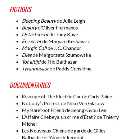
FICTIONS
Sleeping Beauty
de
Julia Leigh
Beauty
d’
Oliver Hermanus
Detachment
de
Tony Kaye
En secret
de
Maryam Keshavarz
Margin Call
de
J. C. Chandor
Elles
de
Małgorzata Szumowska
Tot altijd
de
Nic Balthazar
Tyrannosaur
de
Paddy Considine
DOCUMENTAIRES
Revenge of The Electric Car de Chris Paine
Nobody’s Perfect de Niko Von Glasow
My Barefoot Friend de Seong-Gyou Lee
L’Affaire Chebeya, un crime d’État ? de
Thierry
Michel
Les Nouveaux Chiens de garde
de
Gilles
Balbastre
et Yannick kergoat