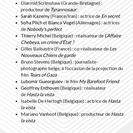
Diarmid Scrimshaw (Grande-Bretagne) :
producteur de
Tyrannosaur
Sarah Kazemy
(France/Iran) : actrice de
En secret
Sofia Plich
et
Bianca Vogel
(Allemagne) : actrices
de
Nobody’s perfect
Thierry Michel
(Belgique) : réalisateur de
L’Affaire
Chebeya, un crime d’État ?
Gilles Balbastre (France) : co-réalisateur de
Les
Nouveaux Chiens de garde
Bruno Stevens (Belgique) : journaliste-
photographe belge, à l’occasion de la projection du
film
Tears of Gaza
Lubomir Gueorguiev
: le film
My Barefoot Friend
Geoffrey Enthoven
(Belgique) : réalisateur
de
Hasta la vista
Isabelle De Hertogh (Belgique) : actrice de
Hasta
la vista
Mariano Vanhoof (Belgique) : producteur de
Hasta
la vista