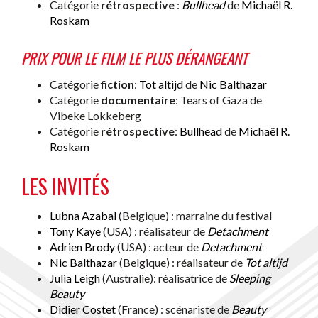
Catégorie
rétrospective
:
Bullhead
de
Michaël R.
Roskam
PRIX POUR LE FILM LE PLUS DÉRANGEANT
Catégorie
fiction
:
Tot altijd
de
Nic Balthazar
Catégorie
documentaire
: Tears of Gaza de
Vibeke Lokkeberg
Catégorie
rétrospective
:
Bullhead
de
Michaël R.
Roskam
LES INVITÉS
Lubna Azabal
(Belgique) : marraine du festival
Tony Kaye
(USA) : réalisateur de
Detachment
Adrien Brody
(USA) : acteur de
Detachment
Nic Balthazar
(Belgique) : réalisateur de
Tot altijd
Julia Leigh
(Australie): réalisatrice de
Sleeping
Beauty
Didier Costet
(France) : scénariste de
Beauty