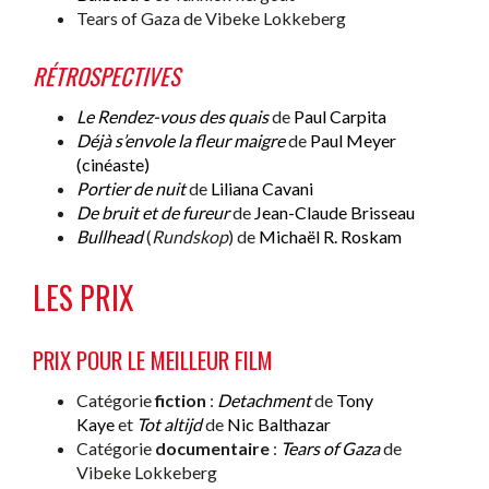
Tears of Gaza de Vibeke Lokkeberg
RÉTROSPECTIVES
Le Rendez-vous des quais
de
Paul Carpita
Déjà s’envole la fleur maigre
de
Paul Meyer
(cinéaste)
Portier de nuit
de
Liliana Cavani
De bruit et de fureur
de
Jean-Claude Brisseau
Bullhead
(
Rundskop
) de
Michaël R. Roskam
LES PRIX
PRIX POUR LE MEILLEUR FILM
Catégorie
fiction
:
Detachment
de
Tony
Kaye
et
Tot altijd
de
Nic Balthazar
Catégorie
documentaire
:
Tears of Gaza
de
Vibeke Lokkeberg