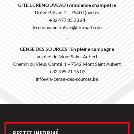
GÎTE LE RENOUVEAU I Ambiance champêtre
Drève Boisac, 2 – 7540 Quartes
+32 477 85 23 24
lerenouveau.boisac@hotmail.com
–
CENSE DES SOURCES I En pleine campagne
au pied du Mont Saint-Aubert
Chemin du Vieux Comté, 1 – 7542 Mont Saint Aubert
+32 495 21 16 03
info@la-cense-des-sources.be
RESTEZ INFORMÉ