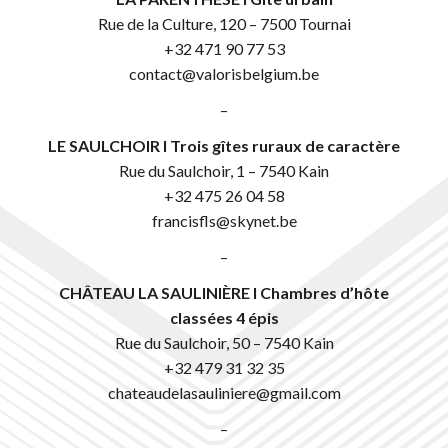
Rue de la Culture, 120 – 7500 Tournai
+32 471 90 77 53
contact@valorisbelgium.be
–
LE SAULCHOIR I Trois gîtes ruraux de caractère
Rue du Saulchoir, 1 – 7540 Kain
+32 475 26 04 58
francisfls@skynet.be
–
CHÂTEAU LA SAULINIÈRE I Chambres d’hôte
classées 4 épis
Rue du Saulchoir, 50 – 7540 Kain
+32 479 31 32 35
chateaudelasauliniere@gmail.com
–